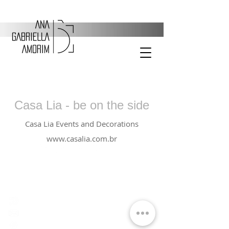
Casa Lia - be on the side
Casa Lia Events and Decorations
www.casalia.com.br
55 41 99721-9099
anagabriella@anagabriella.com.br
Curitiba - Paraná - Brazil