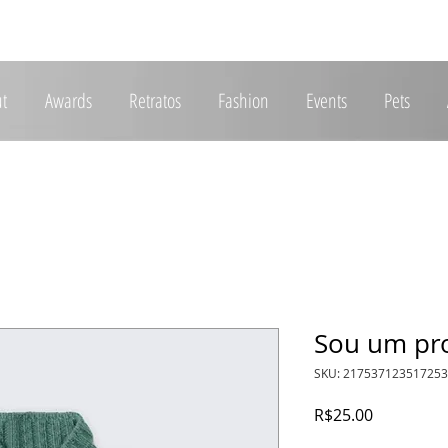
t
Awards
Retratos
Fashion
Events
Pets
Sou um pr
SKU: 217537123517253
Price
R$25.00