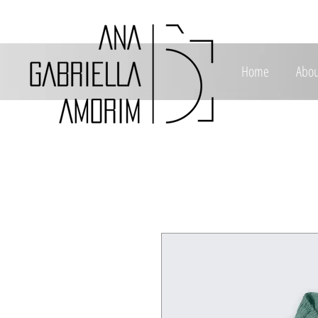
Home
Abou